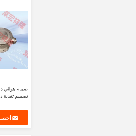
صمام هوائي دو
تصميم تغذية د
احصل