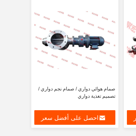
صمام هوائي دواري / صمام نجم دواري /
تصميم تغذية دواري
احصل على أفضل سعر