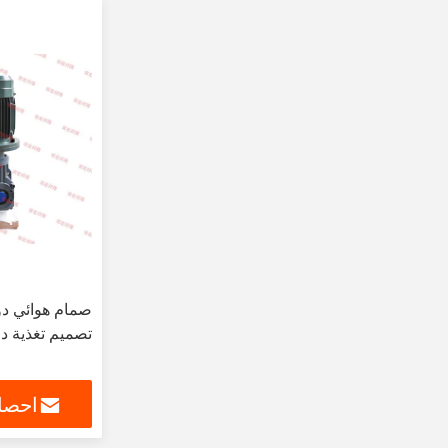
صمام هوائي دو
تصميم تغذية د
احصل