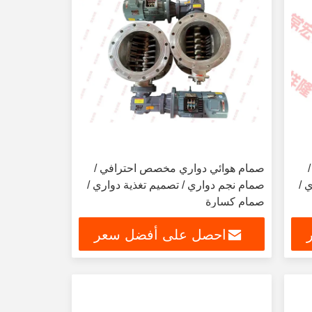
صمام هوائي دواري مخصص احترافي /
 /
صمام نجم دواري / تصميم تغذية دواري /
صمام كسارة
احصل على أفضل سعر