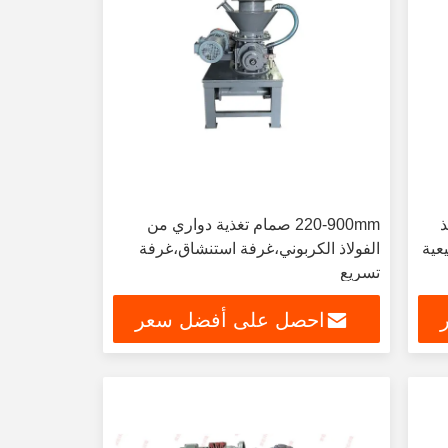
ذ
220-900mm صمام تغذية دواري من
يعية
الفولاذ الكربوني،غرفة استنشاق،غرفة
تسريع
احصل على أفضل سعر