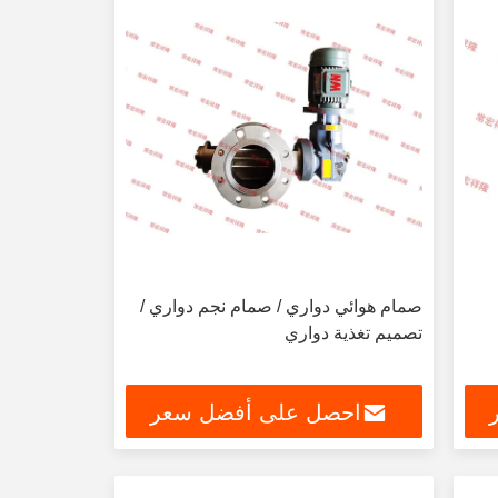
صمام هوائي دواري / صمام نجم دواري /
تصميم تغذية دواري
احصل على أفضل سعر