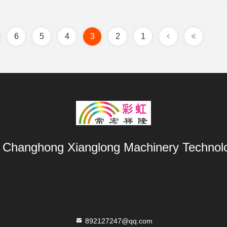
6
5
4
3
2
1
Changhong Xianglong Machinery Technolo
892127247@qq.com