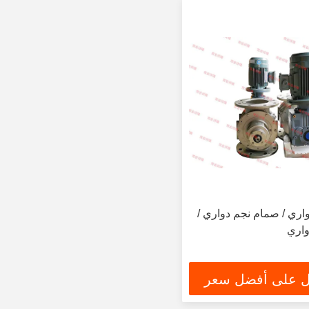
اري / صمام نجم دواري /
واري
 على أفضل سعر