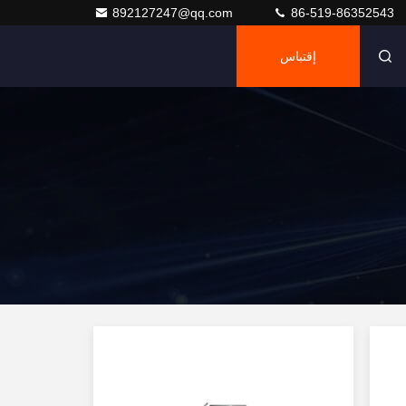
892127247@qq.com
86-519-86352543
إقتباس