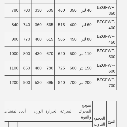
BZGFWF-
40 لتر
350
460
505
330
700
780
30
350
BZGFWF-
60 لتر
400
515
565
360
740
840
80
400
BZGFWF-
80 لتر
450
565
615
400
770
900
30
450
BZGFWF-
110 لتر
500
620
670
430
800
1000
00
500
BZGFWF-
150 لتر
600
725
780
480
850
1100
80
600
BZGFWF-
200 لتر
700
840
895
530
900
1200
80
700
نموذج
المحرك
السرعة
الحرارة
الوزن
أبعاد المنشآت
والقوة
الحجم/
النوع
التناوب