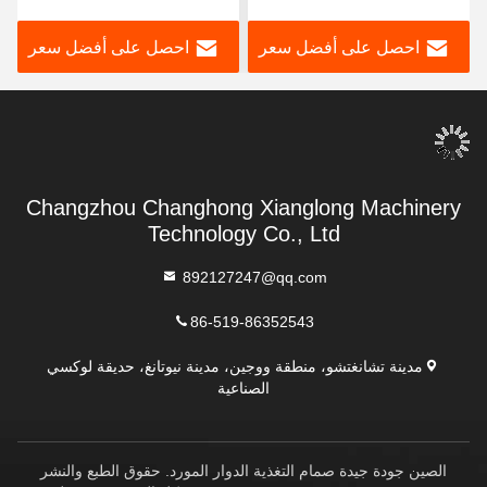
احصل على أفضل سعر
احصل على أفضل سعر
Changzhou Changhong Xianglong Machinery
Technology Co., Ltd
892127247@qq.com
86-519-86352543
مدينة تشانغتشو، منطقة ووجين، مدينة نيوتانغ، حديقة لوكسي
الصناعية
الصين جودة جيدة صمام التغذية الدوار المورد. حقوق الطبع والنشر