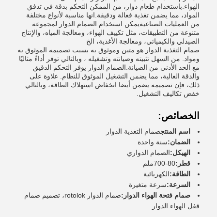
الهواء.باستخدام طعام دوار، من الممكن التحكم بدقة في تدفق
المواد، مما يضمن تغذية فعالة ودقيقة.انها مناسبة لأنواع مختلفة
من العمليات الصناعيةيمكن استخدام الصمام الدوار لمجموعة
متنوعة من التطبيقات، مثل تكييف الهواء، ومعالجة المياه، والإنتاج
الصيدلي والكيميائي، ومعالجة الأغذية، الخ
صمام التغذية الدوار هو متين وموثوق به بسبب تصميمه الموثوق به
ومواد. من السهل تثبيته وصيانته وتشغيله ، وبالتالي توفر أداءً مثاليًا
مع الحد الأدنى من الصيانة.الصمام الدوار يوفر التحكم الدقيق
والدقة العالية، مما يضمن التشغيل الموثوق للنظام. علاوة على
ذلك، فإن تصميمه يضمن أيضا انخفاض استهلاك الطاقة، وبالتالي
خفض تكاليف التشغيل.
الخصائص:
اسم المنتج
صمام التغذية الدوار
الضمان:
سنة واحدة
الهيكل:
الصمام الدواري
قطر:
80-700ملم
الطاقة:
الكهربائية
السرعة:
سرعة متغيرة
صمام فتحة الهواء الدوار:
صمام الدوار rotolok، تصميم صمام
قفل الهواء الدوار