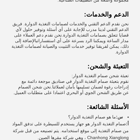
مجموعة واسعة من التطبيقات الصناعية.
الدعم والخدمات:
نحن نقدم الدعم التقني والخدمات لصمامات التغذية الدوارة. فريق
الدعم التقني لدينا مدرب للإجابة على أي أسئلة وتوفير حلول لأي
قضايا تتعلق بصمامات التغذية الدوارة.نحن نقدم دعم العملاء على
مدار الساعة ويمكننا الرد بسرعة على أي استفساراتبالإضافة إلى
ذلك، يمكن لفريقنا توفير خدمات التثبيت والصيانة لصمامات التغذية
الدوارة.
التعبئة والشحن:
تعبئة شحن صمام التغذية الدوار:
نقوم بتعبئة صمام التغذية الدوار في صناديق موجعة دائمة مع
إدراجات رغوة لضمان تسليمها بأمان لعملائنا.نحن شحن الصمام
عن طريق الشحن الجوي أو البحري اعتمادا على متطلبات العميل.
الأسئلة الشائعة:
س:
ما هو صمام التغذية الدوار؟
أ:
صمام التغذية الدوار هو جهاز يستخدم للسيطرة على تدفق المواد
من صمام التغذية إلى موقع استخدامه. يتم تصنيعه من قبل شركة
Chanhong Xianglong ، وهي شركة مقرها الصين.