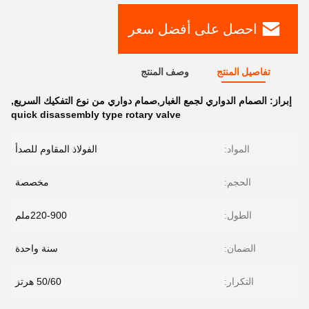
احصل على أفضل سعر
تفاصيل المنتج
وصف المنتج
إبراز:
الصمام الدواري لجمع الغبار,صمام دواري من نوع التفكيك السريع
,
quick disassembly type rotary valve
المواد:
الفولاذ المقاوم للصدأ
الحجم:
مخصصة
الطول:
220-900ملم
الضمان:
سنة واحدة
التكرار:
50/60 هرتز