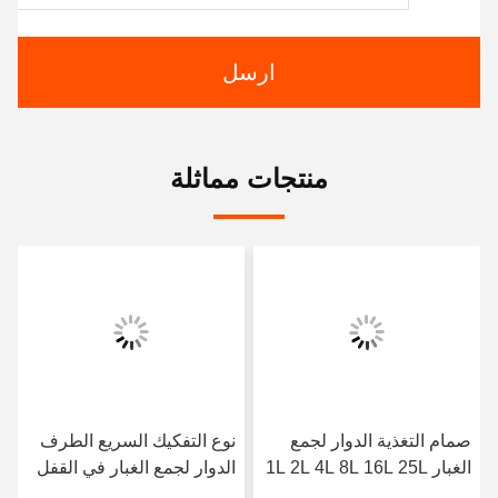
ارسل
منتجات مماثلة
صمام التغذية الدوار لجمع
نوع التفكيك السريع الطرف
الغبار 1L 2L 4L 8L 16L 25L
الدوار لجمع الغبار في القفل
40L
الهوائي الفولاذ الكربوني