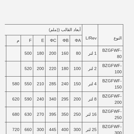
أبعاد القالب ((ملم)
النوع
L/Rev
ΦA
ΦB
ΦC
E
F
م
ن
BZGFWF-
1 لتر
80
160
200
180
500
80
BZGFWF-
2 لتر
100
180
220
200
520
100
BZGFWF-
4 لتر
150
240
285
210
550
580
40
150
BZGFWF-
8 لتر
200
295
340
240
590
620
90
200
BZGFWF-
16 لتر
250
350
395
270
630
680
40
250
BZGFWF-
25 لتر
300
400
445
300
660
720
80
300