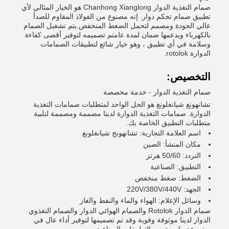
صمام التغذية الدوار Chanhong Xianglong هو الخيار المثالي لأي
تطبيق صمام تحكم دوار. إنه مصنوع من الفولاذ المقاوم للصدأ
عالي الجودة ومصمم لتحمل الضغط المنخفض.يتم تشغيل الصمام
بالكهرباء ويدعمها ضمان لمدة عامتم تصميمه لتوفير أقصى كفاءة
وسلامة في أي تطبيق ، وهو خيار شائع لتطبيقات الصمامات
الدوارة rotolok.
التخصيص:
صمام التغذية الدوار - خدمة مخصصة
تشانهونغ شيانغلونغ هو الحل الواحد لمتطلبات صمامات التغذية
الدوارة. صمامات التغذية الدوارة لدينا مصممة ومصممة لتلبية
متطلبات التطبيق الخاصة بك.
اسم العلامة التجارية: تشانهونج شيانغلونغ
مكان المنشأ: الصين
التردد: 50/60 هرتز
التطبيق: الصناعية
الضغط: ضغط منخفض
الجهد: 220V/380V/440V
وسائل الإعلام: الهواء والماء والنفط والغاز
صمام الدوار Rotolok والصمام الهوائي الدوار والصمام التغذوي
الدوار لدينا موثوقة وقوية وقد تم تصميمها لتوفير أداء عال في