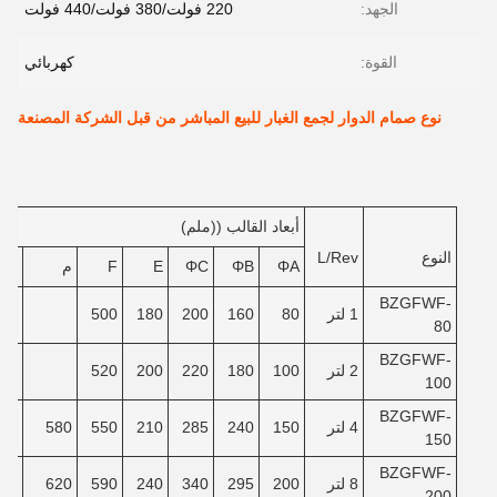
الجهد:
220 فولت/380 فولت/440 فولت
القوة:
كهربائي
نوع صمام الدوار لجمع الغبار للبيع المباشر من قبل الشركة المصنعة
أبعاد القالب ((ملم)
النوع
L/Rev
ΦA
ΦB
ΦC
E
F
م
ن
BZGFWF-
1 لتر
80
160
200
180
500
80
BZGFWF-
2 لتر
100
180
220
200
520
100
BZGFWF-
4 لتر
150
240
285
210
550
580
40
150
BZGFWF-
8 لتر
200
295
340
240
590
620
90
200