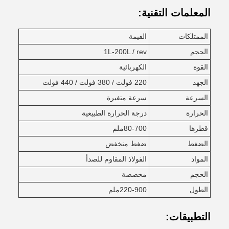
المعلمات التقنية:
الممتلكات
القيمة
الحجم
1L-200L / rev
القوة
الكهربائية
الجهد
220 فولت / 380 فولت / 440 فولت
السرعة
سرعة متغيرة
الحرارة
درجة الحرارة الطبيعية
قطرها
80-700ملم
الضغط
ضغط منخفض
المواد
الفولاذ المقاوم للصدأ
الحجم
مخصصة
الطول
220-900ملم
التطبيقات: