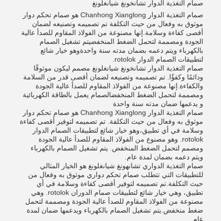
صمام التغذية الدوار تشانخونغ شيانغلونغ
صمام التغذية الدوار Chanhong Xianglong هو صمام تحكم دوار
موثوق به وفعال من حيث التكلفة تم تصميمه وتصنيعه لضمان
أقصى كفاءة وسلامة.إنها مصنوعة من الفولاذ المقاوم للصدأ عالية
الجودة ومصممة لتحمل الضغط المنخفضيتم تشغيل الصمام
بالكهرباء ويتم دعمه بضمان مدته سنة واحدةوهو خيار شائع
لتطبيقات الصمام الدوار rotolok.
صمام التغذية الدوار تشانخونغ شيانغلونغ مصمم ليكون موثوقًا
ودائمًا وكفؤًا. تم تصميمه وتصنيعه لضمان أقصى قدر من السلامة
والكفاءة.إنها مصنوعة من الفولاذ المقاوم للصدأ عالية الجودة
ومصممة لتحمل الضغط المنخفضالصمام يعمل بالطاقة الكهربائية
و يدعمها ضمان مدته سنة واحدة
صمام التغذية الدوار Chanhong Xianglong هو صمام تحكم دوار
موثوق به وفعال من حيث التكلفة. تم تصميمه لتوفير أقصى كفاءة
وسلامة في أي تطبيق،وهو خيار شائع لتطبيقات الصمام الدوار
rotolok. وهو مصنوع من الفولاذ المقاوم للصدأ عالية الجودة
ومصمم لتحمل الضغط المنخفض. يتم تشغيل الصمام بالكهرباء
ويتم دعمه بضمان لمدة عام.
صمام التغذية الدواري تشانهونغ شيانغلونغ هو الخيار المثالي
للتطبيقات التي تتطلب صمام تحكم دواري موثوق به وفعال من
حيث التكلفة.تم تصميمه لتوفير أقصى كفاءة وسلامة في أي
تطبيق، وهي خيار شائع لتطبيقات صمام الدوران rotolok. وهي
مصنوعة من الفولاذ المقاوم للصدأ عالية الجودة ومصممة لتحمل
ضغط منخفض.يتم تشغيل الصمام بالكهرباء ويدعمها ضمان لمدة
عام.