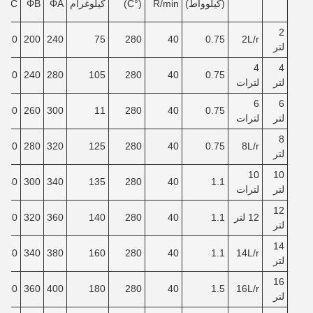
(كيلوواط)
R/min
(°C)
كيلوغرام
ΦA
ΦB
ΦC
2
150
200
240
75
280
40
0.75
2L/r
لتر
4
4
180
240
280
105
280
40
0.75
لتر
لترات
6
6
200
260
300
11
280
40
0.75
لتر
لترات
8
220
280
320
125
280
40
0.75
8L/r
لتر
10
10
240
300
340
135
280
40
1.1
لتر
لترات
12
12 لتر
1.1
40
280
140
360
320
260
لتر
14
280
340
380
160
280
40
1.1
14L/r
لتر
16
300
360
400
180
280
40
1.5
16L/r
لتر