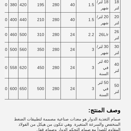
18
18 لتر/
320
380
420
195
280
40
1.5
لتر
شهر
20
20 لتر/
340
400
440
210
280
40
1.5
لتر
شهر
26
400
460
500
310
280
24
2.2
26L/r
لتر
30
30 لتر/
440
500
560
350
280
24
3
لتر
شهر
40 لتر
40
في
3
24
280
450
620
558
500
لتر
السنة
50 لتر
50
في
3
24
280
500
650
600
540
لتر
السنة
وصف المنتج:
صمام التغذية الدوار هو معدات صناعية مصممة لتطبيقات الضغط
المنخفض والسرعة المتغيرة. وهي تتكون من هيكل من الفولاذ
المقاوم للصدأ مع صمام التحكم الدوار وصمام قفل