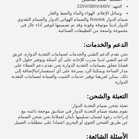
الجهد: 220V/380V/440V
وسائل الإعلام: الهواء والماء والنفط والغاز
صمام الدوار Rotolok والصمام الهوائي الدوار والصمام التغذوي
الدوار لدينا موثوقة وقوية وقد تم تصميمها لتوفير أداء عال في
مجموعة واسعة من التطبيقات الصناعية.
الدعم والخدمات:
نحن نقدم الدعم التقني والخدمات لصمامات التغذية الدوارة. فريق
الدعم التقني لدينا مدرب للإجابة على أي أسئلة وتوفير حلول لأي
قضايا تتعلق بصمامات التغذية الدوارة.نحن نقدم دعم العملاء على
مدار الساعة ويمكننا الرد بسرعة على أي استفساراتبالإضافة إلى
ذلك، يمكن لفريقنا توفير خدمات التثبيت والصيانة لصمامات التغذية
الدوارة.
التعبئة والشحن:
تعبئة شحن صمام التغذية الدوار:
نقوم بتعبئة صمام التغذية الدوار في صناديق موجعة دائمة مع
إدراجات رغوة لضمان تسليمها بأمان لعملائنا.نحن شحن الصمام
عن طريق الشحن الجوي أو البحري اعتمادا على متطلبات العميل.
الأسئلة الشائعة: