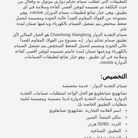
للتطبيقات التي تتطلب صمام تحكم دواري موثوق به وفعال من
حيث التكلفة.تم تصميمه لتوفير أقصى كفاءة وسلامة في أي
تطبيق، وهي خيار شائع لتطبيقات صمام الدوران rotolok. وهي
مصنوعة من الفولاذ المقاوم للصدأ عالية الجودة ومصممة لتحمل
ضغط منخفض.يتم تشغيل الصمام بالكهرباء ويدعمها ضمان لمدة
عام.
صمام التغذية الدوار Chanhong Xianglong هو الخيار المثالي لأي
تطبيق صمام تحكم دوار. إنه مصنوع من الفولاذ المقاوم للصدأ
عالي الجودة ومصمم لتحمل الضغط المنخفض.يتم تشغيل الصمام
بالكهرباء ويدعمها ضمان لمدة عامتم تصميمه لتوفير أقصى كفاءة
وسلامة في أي تطبيق ، وهو خيار شائع لتطبيقات الصمامات
الدوارة rotolok.
التخصيص:
صمام التغذية الدوار - خدمة مخصصة
تشانهونغ شيانغلونغ هو الحل الواحد لمتطلبات صمامات التغذية
الدوارة. صمامات التغذية الدوارة لدينا مصممة ومصممة لتلبية
متطلبات التطبيق الخاصة بك.
اسم العلامة التجارية: تشانهونج شيانغلونغ
مكان المنشأ: الصين
التردد: 50/60 هرتز
التطبيق: الصناعية
الضغط: ضغط منخفض