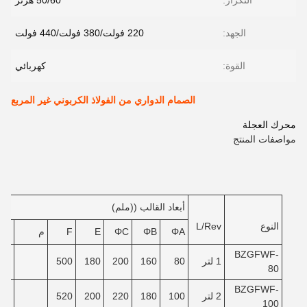
التكرار:
50/60 هرتز
الجهد:
220 فولت/380 فولت/440 فولت
القوة:
كهربائي
الصمام الدواري من الفولاذ الكربوني غير المربع
محرك العجلة
مواصفات المنتج
أبعاد القالب ((ملم)
النوع
L/Rev
ΦA
ΦB
ΦC
E
F
م
ن
BZGFWF-
1 لتر
80
160
200
180
500
80
BZGFWF-
2 لتر
100
180
220
200
520
100