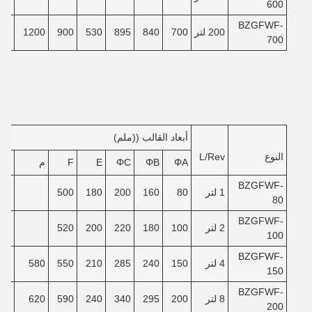
600
BZGFWF-
200 لتر
700
840
895
530
900
1200
80
700
أبعاد القالب ((ملم)
النوع
L/Rev
ΦA
ΦB
ΦC
E
F
م
ن
BZGFWF-
1 لتر
80
160
200
180
500
80
BZGFWF-
2 لتر
100
180
220
200
520
100
BZGFWF-
4 لتر
150
240
285
210
550
580
40
150
BZGFWF-
8 لتر
200
295
340
240
590
620
90
200