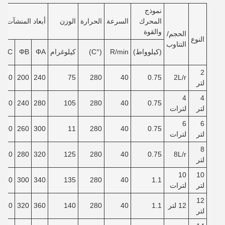
نموذج
المحرك
السرعة
الحرارة
الوزن
أبعاد المنشآت
والقوة
الحجم/
النوع
التناوب
(كيلوواط)
R/min
(°C)
كيلوغرام
ΦA
ΦB
ΦC
2
150
200
240
75
280
40
0.75
2L/r
لتر
4
4
180
240
280
105
280
40
0.75
لتر
لترات
6
6
200
260
300
11
280
40
0.75
لتر
لترات
8
220
280
320
125
280
40
0.75
8L/r
لتر
10
10
240
300
340
135
280
40
1.1
لتر
لترات
12
12 لتر
1.1
40
280
140
360
320
260
لتر