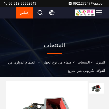
86-519-86352543
892127247@qq.com
إقتباس
المنتجات
المنزل
>
المنتجات
>
صمام من نوع الجهاز
>
الصمام الدواري من
الفولاذ الكربوني غير المربع