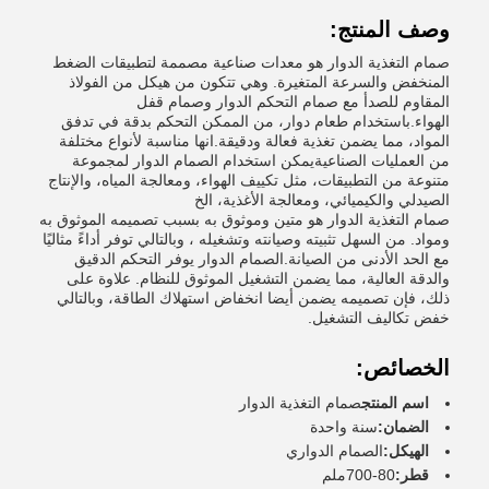
وصف المنتج:
صمام التغذية الدوار هو معدات صناعية مصممة لتطبيقات الضغط
المنخفض والسرعة المتغيرة. وهي تتكون من هيكل من الفولاذ
المقاوم للصدأ مع صمام التحكم الدوار وصمام قفل
الهواء.باستخدام طعام دوار، من الممكن التحكم بدقة في تدفق
المواد، مما يضمن تغذية فعالة ودقيقة.انها مناسبة لأنواع مختلفة
من العمليات الصناعيةيمكن استخدام الصمام الدوار لمجموعة
متنوعة من التطبيقات، مثل تكييف الهواء، ومعالجة المياه، والإنتاج
الصيدلي والكيميائي، ومعالجة الأغذية، الخ
صمام التغذية الدوار هو متين وموثوق به بسبب تصميمه الموثوق به
ومواد. من السهل تثبيته وصيانته وتشغيله ، وبالتالي توفر أداءً مثاليًا
مع الحد الأدنى من الصيانة.الصمام الدوار يوفر التحكم الدقيق
والدقة العالية، مما يضمن التشغيل الموثوق للنظام. علاوة على
ذلك، فإن تصميمه يضمن أيضا انخفاض استهلاك الطاقة، وبالتالي
خفض تكاليف التشغيل.
الخصائص:
اسم المنتج
صمام التغذية الدوار
الضمان:
سنة واحدة
الهيكل:
الصمام الدواري
قطر:
80-700ملم