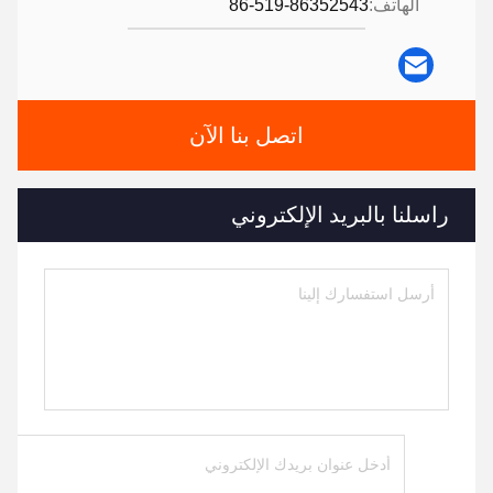
الهاتف:
86-519-86352543
اتصل بنا الآن
راسلنا بالبريد الإلكتروني