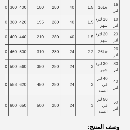
16
300
360
400
180
280
40
1.5
16L/r
لتر
18
18 لتر/
320
380
420
195
280
40
1.5
لتر
شهر
20
20 لتر/
340
400
440
210
280
40
1.5
لتر
شهر
26
400
460
500
310
280
24
2.2
26L/r
لتر
30
30 لتر/
440
500
560
350
280
24
3
لتر
شهر
40 لتر
40
في
3
24
280
450
620
558
500
لتر
السنة
50 لتر
50
في
3
24
280
500
650
600
540
لتر
السنة
وصف المنتج: