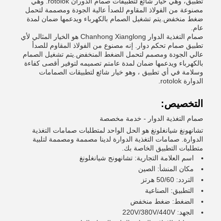
تطبيق، وهي خيار شائع لتطبيقات صمام الدوران rotolok. وهي
مصنوعة من الفولاذ المقاوم للصدأ عالية الجودة ومصممة لتحمل
ضغط منخفض.يتم تشغيل الصمام بالكهرباء ويدعمها ضمان لمدة
عام.
صمام التغذية الدوار Chanhong Xianglong هو الخيار المثالي لأي
تطبيق صمام تحكم دوار. إنه مصنوع من الفولاذ المقاوم للصدأ
عالي الجودة ومصمم لتحمل الضغط المنخفض.يتم تشغيل الصمام
بالكهرباء ويدعمها ضمان لمدة عامتم تصميمه لتوفير أقصى كفاءة
وسلامة في أي تطبيق ، وهو خيار شائع لتطبيقات الصمامات
الدوارة rotolok.
التخصيص:
صمام التغذية الدوار - خدمة مخصصة
تشانهونغ شيانغلونغ هو الحل الواحد لمتطلبات صمامات التغذية
الدوارة. صمامات التغذية الدوارة لدينا مصممة ومصممة لتلبية
متطلبات التطبيق الخاصة بك.
اسم العلامة التجارية: تشانهونج شيانغلونغ
مكان المنشأ: الصين
التردد: 50/60 هرتز
التطبيق: الصناعية
الضغط: ضغط منخفض
الجهد: 220V/380V/440V