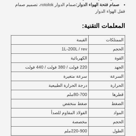
صمام فتحة الهواء الدوار:
صمام الدوار rotolok، تصميم صمام
قفل الهواء الدوار
المعلمات التقنية:
الممتلكات
القيمة
الحجم
1L-200L / rev
القوة
الكهربائية
الجهد
220 فولت / 380 فولت / 440 فولت
السرعة
سرعة متغيرة
الحرارة
درجة الحرارة الطبيعية
قطرها
80-700ملم
الضغط
ضغط منخفض
المواد
الفولاذ المقاوم للصدأ
الحجم
مخصصة
الطول
220-900ملم