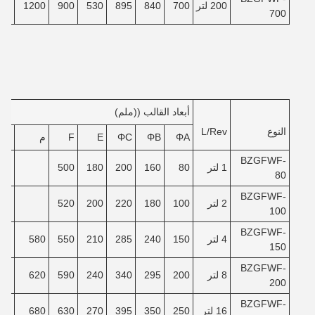
200 لتر
700
840
895
530
900
1200
80
700
أبعاد القالب ((ملم)
النوع
L/Rev
ΦA
ΦB
ΦC
E
F
م
ن
BZGFWF-
1 لتر
80
160
200
180
500
80
BZGFWF-
2 لتر
100
180
220
200
520
100
BZGFWF-
4 لتر
150
240
285
210
550
580
40
150
BZGFWF-
8 لتر
200
295
340
240
590
620
90
200
BZGFWF-
16 لتر
250
350
395
270
630
680
40