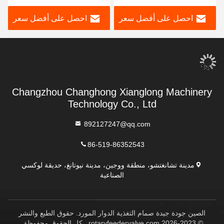
المخصصة
احصل على أفضل سعر
احصل على أفضل سعر
Changzhou Changhong Xianglong Machinery
Technology Co., Ltd
892127247@qq.com
86-519-86352543
مدينة تشانغتشو، منطقة ووجين، مدينة نيوتانغ، حديقة لوكسي
الصناعية
الصين جودة جيدة صمام التغذية الدوار المورد. حقوق الطبع والنشر
© 2023-2026 rotaryfeedervalve.com . كل الحقوق محفوظة.