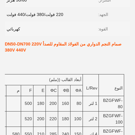
التكرار:
50/60 هرتز
الجهد:
220 فولت/380 فولت/440 فولت
القوة:
كهربائي
صمام النجم الدواري من الفولاذ المقاوم للصدأ DN50-DN700 220V
380V 440V
أبعاد القالب ((ملم)
النوع
L/Rev
ΦA
ΦB
ΦC
E
F
م
ن
BZGFWF-
1 لتر
80
160
200
180
500
80
BZGFWF-
2 لتر
100
180
220
200
520
100
BZGFWF-
4 لتر
150
240
285
210
550
580
40