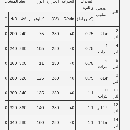
المحرك
السرعة
الحرارة
الوزن
أبعاد المنشآت
والقوة
الحجم/
النوع
التناوب
(كيلوواط)
R/min
(°C)
كيلوغرام
ΦA
ΦB
ΦC
2
150
200
240
75
280
40
0.75
2L/r
لتر
4
4
180
240
280
105
280
40
0.75
لتر
لترات
6
6
200
260
300
11
280
40
0.75
لتر
لترات
8
220
280
320
125
280
40
0.75
8L/r
لتر
10
10
240
300
340
135
280
40
1.1
لتر
لترات
12
12 لتر
1.1
40
280
140
360
320
260
لتر
14
280
340
380
160
280
40
1.1
14L/r
لتر