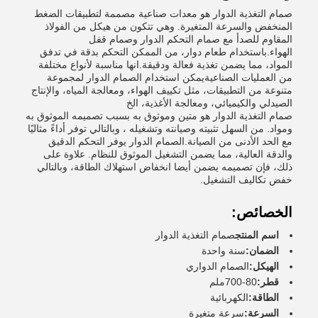
صمام التغذية الدوار هو معدات صناعية مصممة لتطبيقات الضغط
المنخفض والسرعة المتغيرة. وهي تتكون من هيكل من الفولاذ
المقاوم للصدأ مع صمام التحكم الدوار وصمام قفل
الهواء.باستخدام طعام دوار، من الممكن التحكم بدقة في تدفق
المواد، مما يضمن تغذية فعالة ودقيقة.انها مناسبة لأنواع مختلفة
من العمليات الصناعيةيمكن استخدام الصمام الدوار لمجموعة
متنوعة من التطبيقات، مثل تكييف الهواء، ومعالجة المياه، والإنتاج
الصيدلي والكيميائي، ومعالجة الأغذية، الخ
صمام التغذية الدوار هو متين وموثوق به بسبب تصميمه الموثوق به
ومواد. من السهل تثبيته وصيانته وتشغيله ، وبالتالي توفر أداءً مثاليًا
مع الحد الأدنى من الصيانة.الصمام الدوار يوفر التحكم الدقيق
والدقة العالية، مما يضمن التشغيل الموثوق للنظام. علاوة على
ذلك، فإن تصميمه يضمن أيضا انخفاض استهلاك الطاقة، وبالتالي
خفض تكاليف التشغيل.
الخصائص:
اسم المنتج
صمام التغذية الدوار
الضمان:
سنة واحدة
الهيكل:
الصمام الدواري
قطر:
80-700ملم
الطاقة:
الكهربائية
السرعة:
سرعة متغيرة