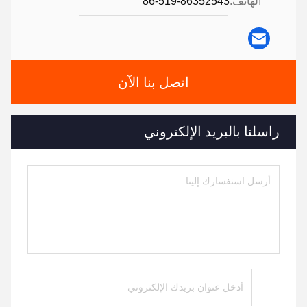
الهاتف:
86-519-86352543
اتصل بنا الآن
راسلنا بالبريد الإلكتروني