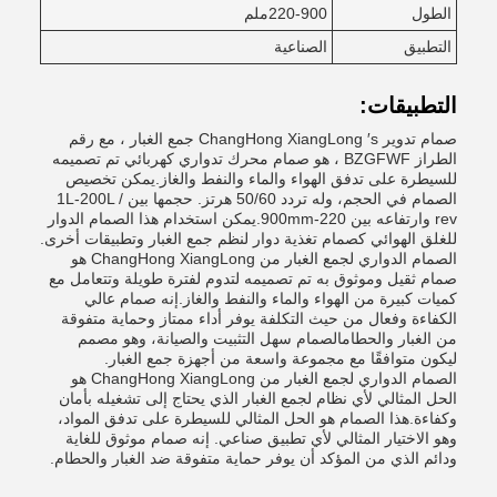
الطول
220-900ملم
التطبيق
الصناعية
التطبيقات:
صمام تدوير ChangHong XiangLong ′s جمع الغبار ، مع رقم
الطراز BZGFWF ، هو صمام محرك تدواري كهربائي تم تصميمه
للسيطرة على تدفق الهواء والماء والنفط والغاز.يمكن تخصيص
الصمام في الحجم، وله تردد 50/60 هرتز. حجمها بين 1L-200L /
rev وارتفاعه بين 220-900mm.يمكن استخدام هذا الصمام الدوار
للغلق الهوائي كصمام تغذية دوار لنظم جمع الغبار وتطبيقات أخرى.
الصمام الدواري لجمع الغبار من ChangHong XiangLong هو
صمام ثقيل وموثوق به تم تصميمه لتدوم لفترة طويلة وتتعامل مع
كميات كبيرة من الهواء والماء والنفط والغاز.إنه صمام عالي
الكفاءة وفعال من حيث التكلفة يوفر أداء ممتاز وحماية متفوقة
من الغبار والحطامالصمام سهل التثبيت والصيانة، وهو مصمم
ليكون متوافقًا مع مجموعة واسعة من أجهزة جمع الغبار.
الصمام الدواري لجمع الغبار من ChangHong XiangLong هو
الحل المثالي لأي نظام لجمع الغبار الذي يحتاج إلى تشغيله بأمان
وكفاءة.هذا الصمام هو الحل المثالي للسيطرة على تدفق المواد،
وهو الاختيار المثالي لأي تطبيق صناعي. إنه صمام موثوق للغاية
ودائم الذي من المؤكد أن يوفر حماية متفوقة ضد الغبار والحطام.