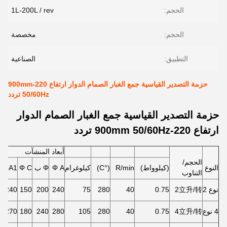
الحجم:
1L-200L / rev
الحجم:
مخصصة
التطبيق:
الصناعية
حزمة التصدير القياسية جمع الغبار الصمام الدوار ارتفاع 220-900mm
50/60Hz تردد
حزمة التصدير القياسية جمع الغبار الصمام الدوار
ارتفاع 220-900mm 50/60Hz تردد
أبعاد المنشآت
الحجم/
النوع
(كيلوواط)
R/min
(°C)
كيلوغرام
Φ A
Φ ب
Φ C
A1
التناوب
نوع 2
2立升/转
0.75
40
280
75
240
200
150
240*240
4 نوع
4立升/转
0.75
40
280
105
280
240
180
270*270