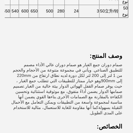
نوع
50
650*650
540
600
650
500
280
24
3
50立升/转
نوع
وصف المنتج:
صمام دوران جمع الغبار هو صمام دوران عالي الأداء مصمم
للتطبيق الصناعي. ويأتي في مجموعة متنوعة من الأحجام والحجم
من 1 لتر إلى 200 لتر لكل دورة.لديه نطاق ارتفاع من 220mm
إلى 900mmوهو خيار ممتاز للتطبيقات التي تتطلب جمع الغبار ،
حيث يوفر صمام القفل الهوائي الدوار بيئة خالية من الغبار.تصميم
صمامها الدوار يضمن أداءً متفوق، مع موثوقية استثنائية وتحسين
الكفاءة بالمقارنة مع الصمامات الأخرى.بناءها القوي يضمن أنها
مناسبة لمجموعة واسعة من التطبيقات ويمكن التعامل مع الأحمال
الثقيلة بسهولةكما أنها مقاومة للغاية للاستعمال، مثالية للاستخدام
على المدى الطويل.
الخصائص: