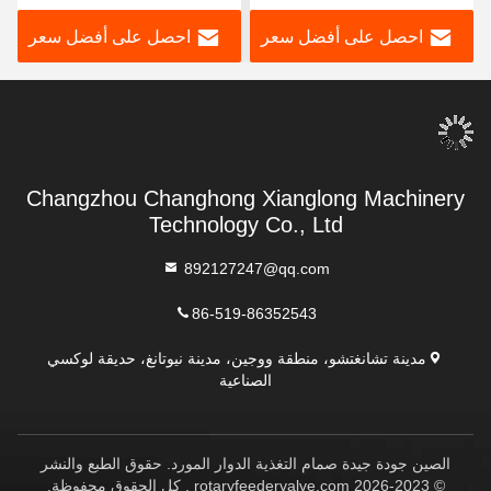
المخصصة
احصل على أفضل سعر
احصل على أفضل سعر
Changzhou Changhong Xianglong Machinery
Technology Co., Ltd
892127247@qq.com
86-519-86352543
مدينة تشانغتشو، منطقة ووجين، مدينة نيوتانغ، حديقة لوكسي
الصناعية
الصين جودة جيدة صمام التغذية الدوار المورد. حقوق الطبع والنشر
© 2023-2026 rotaryfeedervalve.com . كل الحقوق محفوظة.