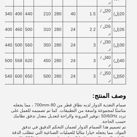
ر
20
ل /
20
(ل)
1.5
40
280
210
440
400
340
440
ر
26
ل /
26
(ل)
2.2
24
280
310
500
460
400
510
ر
30
ل /
30
(ل)
3
24
280
350
560
500
440
550
ر
40
ل /
40
(ل)
3
24
280
450
620
558
500
620
ر
50
ل /
50
(ل)
3
24
280
500
650
600
540
650
ر
وصف المنتج:
صمام التغذية الدوار لديه نطاق قطر من 80-700mm ، مما يجعله
مناسبًا لمجموعة واسعة من التطبيقات. كما تم تصميمه للعمل على
تردد 50/60Hz ،توفير المرونة والراحة لتعديل معدل تدفق نظامك
حسب الحاجة.
تم تصميم هذا الصمام الدوار لضمان التحكم الدقيق في تدفق
المواد، مما يجعله خيارا مثاليا للعمليات الصناعية التي تتطلب الدقة