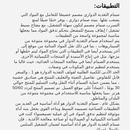
التطبيقات:
صمام التغذية الدواري مصمم خصيصًا للتعامل مع المواد التي
يصعب نقلها. بنيته صمام دواري ، يوفر ختمًا ضيقًا لمنع
التسرب.صمام مصمم لتكون سهلة التشغيل، مع مفتاح بسيط
تشغيل / إيقاف يسمح للمشغل بتحكم تدفق المواد.مما يجعلها
مناسبة لمجموعة واسعة من التطبيقات.
يتم استخدام صمام التغذية الدوار في مجموعة متنوعة من
السيناريوهات ، بما في ذلك نقل المواد السائبة من موقع إلى
آخر.يستخدم أيضا في التطبيقات التي تحتاج المواد ليتم خلطها أو
مزجها، مثل في إنتاج الأسمدة أو المنتجات الكيميائية الأخرى.
يستخدم الصمام أيضا في معالجة المنتجات الغذائية، حيث غالبا ما
يستخدم لتنظيم تدفق المكونات في وصفات.
الحد الأدنى للكمية الطلبية لفولف التغذية الدوارة هو 1 ، والسعر
قابل للتفاوض. تفاصيل التعبئة والتغليف للمنتج هي صناديق خشبية
، مما يضمن حماية الصمام أثناء النقل.وقت التسليم للمنتج حوالي
30 يومًا ، اعتماداً على موقع العميل. تم تصميم المنتج لتردد 50/60
هرتز ،مما يجعلها مناسبة للاستخدام في مجموعة متنوعة من
البلدان والمناطق.
بشكل عام ، صمام التغذية الدوار هو أداة أساسية في العديد من
التطبيقات الصناعية.تصميمه البسيط وبناءه القوي يجعل منه أداة
موثوقة لتنظيم تدفق المواد في أي عملية تصنيعسواء كنت في
الصناعة الكيميائية أو الصيدلانية أو صناعة معالجة الأغذية ، فإن
صمام التغذية الدوار هو أداة أساسية لضمان التشغيل السلس
والفعال لعملك.