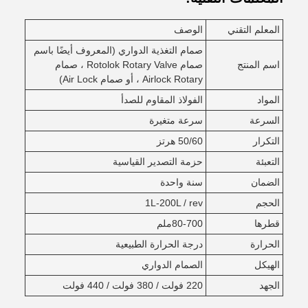
المعلم التقني
الوصف
صمام التغذية الدواري (المعروف أيضًا باسم
اسم المنتج
صمام Rotolok Rotary Valve ، صمام
Airlock Rotary ، أو صمام Air Lock)
المواد
الفولاذ المقاوم للصدأ
السرعة
سرعة متغيرة
التكرار
50/60 هرتز
التعبئة
حزمة التصدير القياسية
الضمان
سنة واحدة
الحجم
1L-200L / rev
قطرها
80-700ملم
الحرارة
درجة الحرارة الطبيعية
الهيكل
الصمام الدواري
الجهد
220 فولت / 380 فولت / 440 فولت