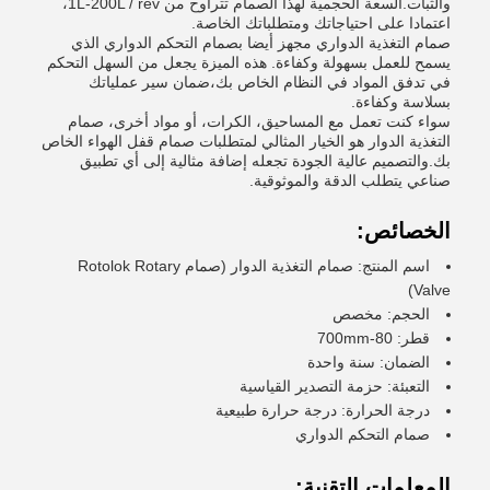
والثبات.السعة الحجمية لهذا الصمام تتراوح من 1L-200L / rev،
اعتمادا على احتياجاتك ومتطلباتك الخاصة.
صمام التغذية الدواري مجهز أيضا بصمام التحكم الدواري الذي
يسمح للعمل بسهولة وكفاءة. هذه الميزة يجعل من السهل التحكم
في تدفق المواد في النظام الخاص بك،ضمان سير عملياتك
بسلاسة وكفاءة.
سواء كنت تعمل مع المساحيق، الكرات، أو مواد أخرى، صمام
التغذية الدوار هو الخيار المثالي لمتطلبات صمام قفل الهواء الخاص
بك.والتصميم عالية الجودة تجعله إضافة مثالية إلى أي تطبيق
صناعي يتطلب الدقة والموثوقية.
الخصائص:
اسم المنتج: صمام التغذية الدوار (صمام Rotolok Rotary
Valve)
الحجم: مخصص
قطر: 80-700mm
الضمان: سنة واحدة
التعبئة: حزمة التصدير القياسية
درجة الحرارة: درجة حرارة طبيعية
صمام التحكم الدواري
المعلمات التقنية: