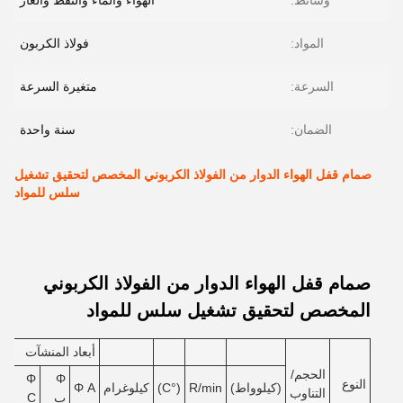
وسائط:
الهواء والماء والنفط والغاز
المواد:
فولاذ الكربون
السرعة:
متغيرة السرعة
الضمان:
سنة واحدة
صمام قفل الهواء الدوار من الفولاذ الكربوني المخصص لتحقيق تشغيل
سلس للمواد
صمام قفل الهواء الدوار من الفولاذ الكربوني
المخصص لتحقيق تشغيل سلس للمواد
أبعاد المنشآت
الحجم/
Φ
Φ
النوع
(كيلوواط)
R/min
(°C)
كيلوغرام
Φ A
1
التناوب
ب
C