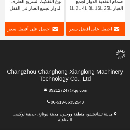
صمام التغذية الدوار لجمع
نوع التفكيك السريع الطرف
الغبار 1L 2L 4L 8L 16L 25L
الدوار لجمع الغبار في القفل
40L
الهوائي الفولاذ الكربوني
احصل على أفضل سعر
احصل على أفضل سعر
Changzhou Changhong Xianglong Machinery
Technology Co., Ltd
892127247@qq.com
86-519-86352543
مدينة تشانغتشو، منطقة ووجين، مدينة نيوتانغ، حديقة لوكسي
الصناعية