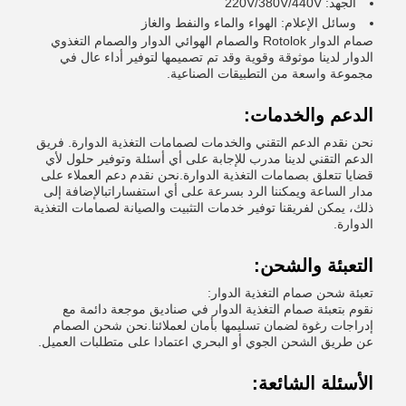
الجهد: 220V/380V/440V
وسائل الإعلام: الهواء والماء والنفط والغاز
صمام الدوار Rotolok والصمام الهوائي الدوار والصمام التغذوي
الدوار لدينا موثوقة وقوية وقد تم تصميمها لتوفير أداء عال في
مجموعة واسعة من التطبيقات الصناعية.
الدعم والخدمات:
نحن نقدم الدعم التقني والخدمات لصمامات التغذية الدوارة. فريق
الدعم التقني لدينا مدرب للإجابة على أي أسئلة وتوفير حلول لأي
قضايا تتعلق بصمامات التغذية الدوارة.نحن نقدم دعم العملاء على
مدار الساعة ويمكننا الرد بسرعة على أي استفساراتبالإضافة إلى
ذلك، يمكن لفريقنا توفير خدمات التثبيت والصيانة لصمامات التغذية
الدوارة.
التعبئة والشحن:
تعبئة شحن صمام التغذية الدوار:
نقوم بتعبئة صمام التغذية الدوار في صناديق موجعة دائمة مع
إدراجات رغوة لضمان تسليمها بأمان لعملائنا.نحن شحن الصمام
عن طريق الشحن الجوي أو البحري اعتمادا على متطلبات العميل.
الأسئلة الشائعة: