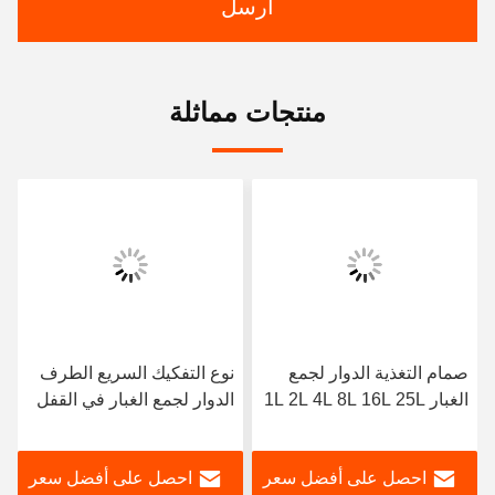
ارسل
منتجات مماثلة
صمام التغذية الدوار لجمع
نوع التفكيك السريع الطرف
الغبار 1L 2L 4L 8L 16L 25L
الدوار لجمع الغبار في القفل
40L
الهوائي الفولاذ الكربوني
احصل على أفضل سعر
احصل على أفضل سعر