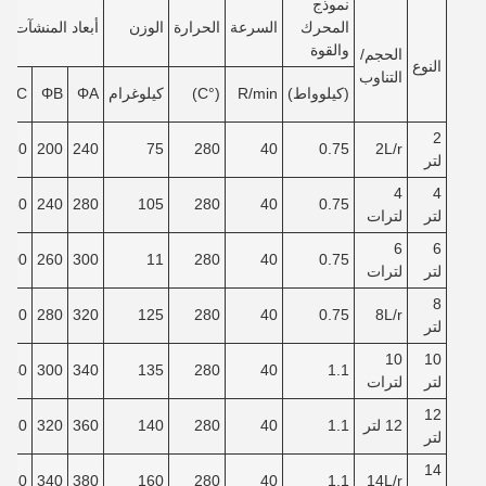
نموذج
المحرك
السرعة
الحرارة
الوزن
أبعاد المنشآت
والقوة
الحجم/
النوع
التناوب
(كيلوواط)
R/min
(°C)
كيلوغرام
ΦA
ΦB
ΦC
2
150
200
240
75
280
40
0.75
2L/r
لتر
4
4
180
240
280
105
280
40
0.75
لتر
لترات
6
6
200
260
300
11
280
40
0.75
لتر
لترات
8
220
280
320
125
280
40
0.75
8L/r
لتر
10
10
240
300
340
135
280
40
1.1
لتر
لترات
12
12 لتر
1.1
40
280
140
360
320
260
لتر
14
280
340
380
160
280
40
1.1
14L/r