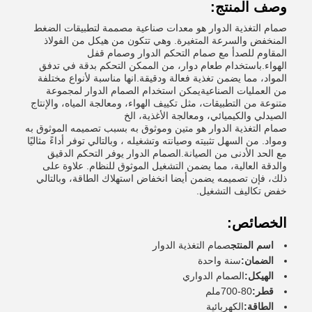
وصف المنتج:
صمام التغذية الدوار هو معدات صناعية مصممة لتطبيقات الضغط
المنخفض والسرعة المتغيرة. وهي تتكون من هيكل من الفولاذ
المقاوم للصدأ مع صمام التحكم الدوار وصمام قفل
الهواء.باستخدام طعام دوار، من الممكن التحكم بدقة في تدفق
المواد، مما يضمن تغذية فعالة ودقيقة.انها مناسبة لأنواع مختلفة
من العمليات الصناعيةيمكن استخدام الصمام الدوار لمجموعة
متنوعة من التطبيقات، مثل تكييف الهواء، ومعالجة المياه، والإنتاج
الصيدلي والكيميائي، ومعالجة الأغذية، الخ
صمام التغذية الدوار هو متين وموثوق به بسبب تصميمه الموثوق به
ومواد. من السهل تثبيته وصيانته وتشغيله ، وبالتالي توفر أداءً مثاليًا
مع الحد الأدنى من الصيانة.الصمام الدوار يوفر التحكم الدقيق
والدقة العالية، مما يضمن التشغيل الموثوق للنظام. علاوة على
ذلك، فإن تصميمه يضمن أيضا انخفاض استهلاك الطاقة، وبالتالي
خفض تكاليف التشغيل.
الخصائص:
اسم المنتج
صمام التغذية الدوار
الضمان:
سنة واحدة
الهيكل:
الصمام الدواري
قطر:
80-700ملم
الطاقة:
الكهربائية