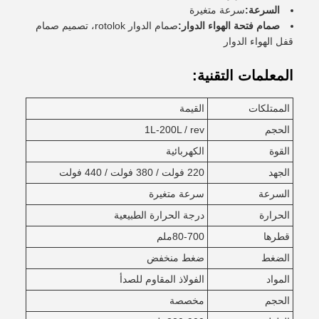
السرعة:
سرعة متغيرة
صمام فتحة الهواء الدوار:
صمام الدوار rotolok، تصميم صمام
قفل الهواء الدوار
المعلمات التقنية:
الممتلكات
القيمة
الحجم
1L-200L / rev
القوة
الكهربائية
الجهد
220 فولت / 380 فولت / 440 فولت
السرعة
سرعة متغيرة
الحرارة
درجة الحرارة الطبيعية
قطرها
80-700ملم
الضغط
ضغط منخفض
المواد
الفولاذ المقاوم للصدأ
الحجم
مخصصة