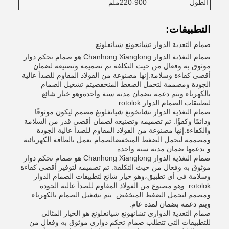
الطول
220-900ملم
التطبيقات:
صمام التغذية الدوار تشانخونغ شيانغلونغ
صمام التغذية الدوار Chanhong Xianglong هو صمام تحكم دوار
موثوق به وفعال من حيث التكلفة تم تصميمه وتصنيعه لضمان
أقصى كفاءة وسلامة.إنها مصنوعة من الفولاذ المقاوم للصدأ عالية
الجودة ومصممة لتحمل الضغط المنخفضيتم تشغيل الصمام
بالكهرباء ويتم دعمه بضمان مدته سنة واحدةوهو خيار شائع
لتطبيقات الصمام الدوار rotolok.
صمام التغذية الدوار تشانخونغ شيانغلونغ مصمم ليكون موثوقًا
ودائمًا وكفؤًا. تم تصميمه وتصنيعه لضمان أقصى قدر من السلامة
والكفاءة.إنها مصنوعة من الفولاذ المقاوم للصدأ عالية الجودة
ومصممة لتحمل الضغط المنخفضالصمام يعمل بالطاقة الكهربائية
و يدعمها ضمان مدته سنة واحدة
صمام التغذية الدوار Chanhong Xianglong هو صمام تحكم دوار
موثوق به وفعال من حيث التكلفة. تم تصميمه لتوفير أقصى كفاءة
وسلامة في أي تطبيق،وهو خيار شائع لتطبيقات الصمام الدوار
rotolok. وهو مصنوع من الفولاذ المقاوم للصدأ عالية الجودة
ومصمم لتحمل الضغط المنخفض. يتم تشغيل الصمام بالكهرباء
ويتم دعمه بضمان لمدة عام.
صمام التغذية الدواري تشانهونغ شيانغلونغ هو الخيار المثالي
للتطبيقات التي تتطلب صمام تحكم دواري موثوق به وفعال من