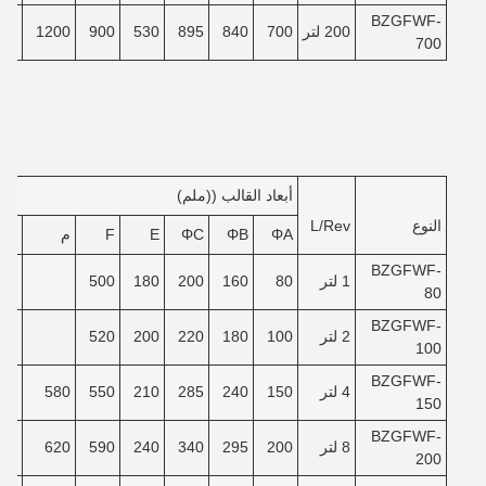
BZGFWF-
200 لتر
700
840
895
530
900
1200
80
700
أبعاد القالب ((ملم)
النوع
L/Rev
ΦA
ΦB
ΦC
E
F
م
ن
BZGFWF-
1 لتر
80
160
200
180
500
80
BZGFWF-
2 لتر
100
180
220
200
520
100
BZGFWF-
4 لتر
150
240
285
210
550
580
40
150
BZGFWF-
8 لتر
200
295
340
240
590
620
90
200