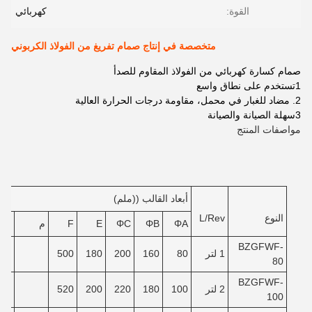
القوة:
كهربائي
متخصصة في إنتاج صمام تفريغ من الفولاذ الكربوني
صمام كسارة كهربائي من الفولاذ المقاوم للصدأ
1تستخدم على نطاق واسع
2. مضاد للغبار في محمل، مقاومة درجات الحرارة العالية
3سهلة الصيانة والصيانة
مواصفات المنتج
أبعاد القالب ((ملم)
النوع
L/Rev
ΦA
ΦB
ΦC
E
F
م
ن
BZGFWF-
1 لتر
80
160
200
180
500
80
BZGFWF-
2 لتر
100
180
220
200
520
100