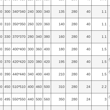
240
300
340*340
240
300
340
135
280
40
1.1
260
310
350*350
260
320
360
140
280
40
1.1
280
330
370*370
280
340
380
160
280
40
1.1
300
350
400*400
300
360
400
180
280
40
1.5
/
320
370
420*420
320
380
420
195
280
40
1.5
/
340
390
440*440
340
400
440
210
280
40
1.5
400
450
510*510
400
460
500
310
280
24
2.2
/
440
495
550*550
440
500
560
350
280
24
3