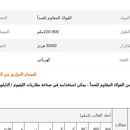
المواد:
الفولاذ المقاوم للصدأ
الحج
لطول:
220-900ملم
الضما
لتكرار:
50/60 هرتز
الجه
القوة:
كهربائي
الصمام الدواري من الفو
ن الفولاذ المقاوم للصدأ - يمكن استخدامه في صناعة بطاريات الليثيوم / النايلو
أبعاد القالب ((ملم)
L/Rev
ΦA
ΦB
ΦC
E
F
م
ن
هـ
n-Φ