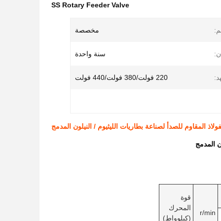
SS Rotary Feeder Valve
م:
مخصصة
ن:
سنة واحدة
د:
220 فولت/380 فولت/440 فولت
لاذ المقاوم للصدأ لصناعة بطاريات الليثيوم / النيلون المدمج
ن المدمج
قوة
المحرك
r/min
(كيلوواط)