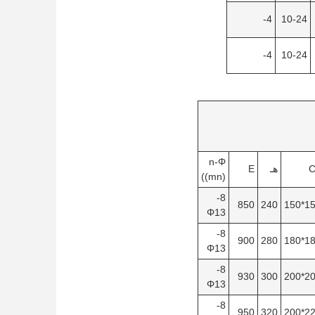
4-
10-24
4-
10-24
n-Φ
C
هـ
E
((mn)
8-
850
240
150*
Φ13
8-
900
280
180*
Φ13
8-
930
300
200*
Φ13
8-
950
320
220*