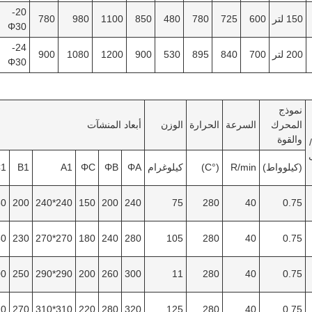
20-
150 لتر
600
725
780
480
850
1100
980
780
Φ30
24-
200 لتر
700
840
895
530
900
1200
1080
900
Φ30
نموذج
المحرك
السرعة
الحرارة
الوزن
أبعاد المنشآت
والقوة
(كيلوواط)
R/min
(°C)
كيلوغرام
ΦA
ΦB
ΦC
A1
B1
1
150
200
240*240
150
200
240
75
280
40
0.75
180
230
270*270
180
240
280
105
280
40
0.75
200
250
290*290
200
260
300
11
280
40
0.75
200
270
310*310
220
280
320
125
280
40
0.75