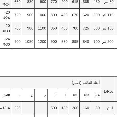
80 لتر
450
565
615
400
770
900
830
660
Φ24
20-
110 لتر
500
620
670
430
800
1000
900
720
Φ24
20-
150 لتر
600
725
780
480
850
1100
980
780
Φ30
24-
200 لتر
700
840
895
530
900
1200
1080
900
Φ30
أبعاد القالب ((ملم)
L/Rev
ΦA
ΦB
ΦC
E
F
م
ن
هـ
n-Φ
1 لتر
80
160
200
180
500
220
4-Φ18