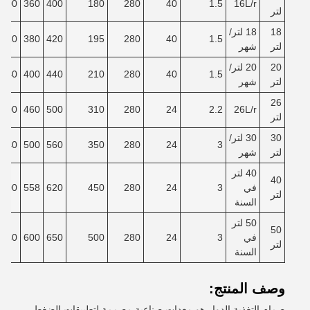
300
360
400
180
280
40
1.5
16L/r
لتر
18
18 لتر/
320
380
420
195
280
40
1.5
لتر
شهر
20
20 لتر/
340
400
440
210
280
40
1.5
لتر
شهر
26
400
460
500
310
280
24
2.2
26L/r
لتر
30
30 لتر/
440
500
560
350
280
24
3
لتر
شهر
40 لتر
40
في
3
24
280
450
620
558
500
لتر
السنة
50 لتر
50
في
3
24
280
500
650
600
540
لتر
السنة
وصف المنتج:
صمام التغذية الدوار هو معدات صناعية مصممة لتطبيقات الضغط