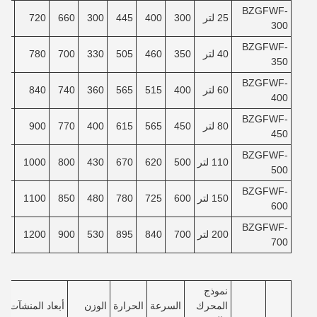
BZGFWF-
25 لتر
300
400
445
300
660
720
80
300
BZGFWF-
40 لتر
350
460
505
330
700
780
30
350
BZGFWF-
60 لتر
400
515
565
360
740
840
80
400
BZGFWF-
80 لتر
450
565
615
400
770
900
30
450
BZGFWF-
110 لتر
500
620
670
430
800
1000
00
500
BZGFWF-
150 لتر
600
725
780
480
850
1100
80
600
BZGFWF-
200 لتر
700
840
895
530
900
1200
80
700
نموذج
المحرك
السرعة
الحرارة
الوزن
أبعاد المنشآت