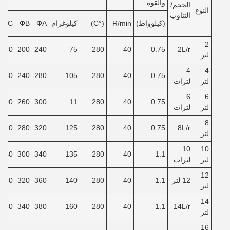
والقوة
الحجم/
النوع
التناوب
(كيلوواط)
R/min
(°C)
كيلوغرام
ΦA
ΦB
ΦC
2
150
200
240
75
280
40
0.75
2L/r
لتر
4
4
180
240
280
105
280
40
0.75
لتر
لترات
6
6
200
260
300
11
280
40
0.75
لتر
لترات
8
220
280
320
125
280
40
0.75
8L/r
لتر
10
10
240
300
340
135
280
40
1.1
لتر
لترات
12
12 لتر
1.1
40
280
140
360
320
260
لتر
14
280
340
380
160
280
40
1.1
14L/r
لتر
16