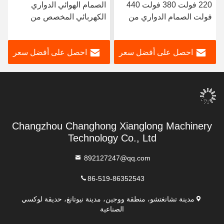
220 فولت 380 فولت 440
الصمام الهوائي الدواري
فولت الصمام الدواري من
الكهربائي المخصص من
الفولاذ المقاوم للصدأ الطاقة
الفولاذ المقاوم للصدأ
الكهربائية
احصل على أفضل سعر
احصل على أفضل سعر
Changzhou Changhong Xianglong Machinery
Technology Co., Ltd
892127247@qq.com
86-519-86352543
مدينة تشانغتشو، منطقة ووجين، مدينة نيوتانغ، حديقة لوكسي
الصناعية