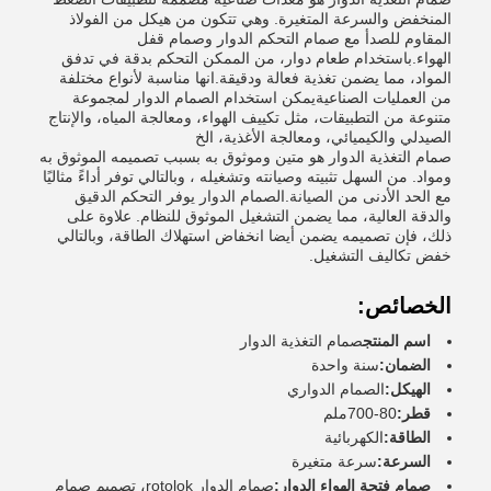
المنخفض والسرعة المتغيرة. وهي تتكون من هيكل من الفولاذ
المقاوم للصدأ مع صمام التحكم الدوار وصمام قفل
الهواء.باستخدام طعام دوار، من الممكن التحكم بدقة في تدفق
المواد، مما يضمن تغذية فعالة ودقيقة.انها مناسبة لأنواع مختلفة
من العمليات الصناعيةيمكن استخدام الصمام الدوار لمجموعة
متنوعة من التطبيقات، مثل تكييف الهواء، ومعالجة المياه، والإنتاج
الصيدلي والكيميائي، ومعالجة الأغذية، الخ
صمام التغذية الدوار هو متين وموثوق به بسبب تصميمه الموثوق به
ومواد. من السهل تثبيته وصيانته وتشغيله ، وبالتالي توفر أداءً مثاليًا
مع الحد الأدنى من الصيانة.الصمام الدوار يوفر التحكم الدقيق
والدقة العالية، مما يضمن التشغيل الموثوق للنظام. علاوة على
ذلك، فإن تصميمه يضمن أيضا انخفاض استهلاك الطاقة، وبالتالي
خفض تكاليف التشغيل.
الخصائص:
اسم المنتج
صمام التغذية الدوار
الضمان:
سنة واحدة
الهيكل:
الصمام الدواري
قطر:
80-700ملم
الطاقة:
الكهربائية
السرعة:
سرعة متغيرة
صمام فتحة الهواء الدوار:
صمام الدوار rotolok، تصميم صمام