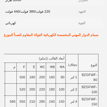
التكرار:
50/60 هرتز
الجهد:
220 فولت/380 فولت/440 فولت
القوة:
كهربائي
صمام الدوار المهني المخصصة الكهربائية الفولاذ المقاوم للصدأ الموزع
أبعاد القالب ((ملم)
النوع
L/Rev
ΦA
ΦB
ΦC
E
F
م
ن
BZGFWF-
1 لتر
80
160
200
180
500
80
BZGFWF-
2 لتر
100
180
220
200
520
100
BZGFWF-
4 لتر
150
240
285
210
550
580
40
150