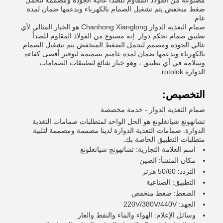
مصنوعة من الفولاذ المقاوم للصدأ عالية الجودة ومصممة لتحمل
ضغط منخفض.يتم تشغيل الصمام بالكهرباء ويدعمها ضمان لمدة
عام.
صمام التغذية الدوار Chanhong Xianglong هو الخيار المثالي لأي
تطبيق صمام تحكم دوار. إنه مصنوع من الفولاذ المقاوم للصدأ
عالي الجودة ومصمم لتحمل الضغط المنخفض.يتم تشغيل الصمام
بالكهرباء ويدعمها ضمان لمدة عامتم تصميمه لتوفير أقصى كفاءة
وسلامة في أي تطبيق ، وهو خيار شائع لتطبيقات الصمامات
الدوارة rotolok.
التخصيص:
صمام التغذية الدوار - خدمة مخصصة
تشانهونغ شيانغلونغ هو الحل الواحد لمتطلبات صمامات التغذية
الدوارة. صمامات التغذية الدوارة لدينا مصممة ومصممة لتلبية
متطلبات التطبيق الخاصة بك.
اسم العلامة التجارية: تشانهونج شيانغلونغ
مكان المنشأ: الصين
التردد: 50/60 هرتز
التطبيق: الصناعية
الضغط: ضغط منخفض
الجهد: 220V/380V/440V
وسائل الإعلام: الهواء والماء والنفط والغاز