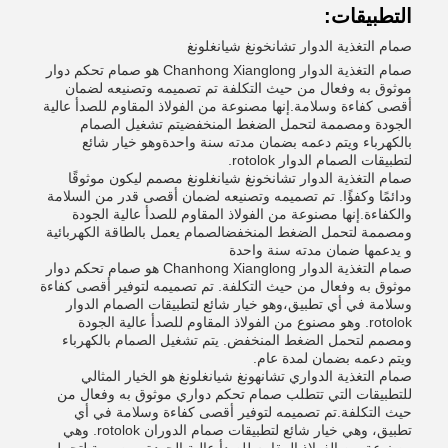
التطبيقات:
صمام التغذية الدوار تشانخونغ شيانغلونغ
صمام التغذية الدوار Chanhong Xianglong هو صمام تحكم دوار
موثوق به وفعال من حيث التكلفة تم تصميمه وتصنيعه لضمان
أقصى كفاءة وسلامة.إنها مصنوعة من الفولاذ المقاوم للصدأ عالية
الجودة ومصممة لتحمل الضغط المنخفضيتم تشغيل الصمام
بالكهرباء ويتم دعمه بضمان مدته سنة واحدةوهو خيار شائع
لتطبيقات الصمام الدوار rotolok.
صمام التغذية الدوار تشانخونغ شيانغلونغ مصمم ليكون موثوقًا
ودائمًا وكفؤًا. تم تصميمه وتصنيعه لضمان أقصى قدر من السلامة
والكفاءة.إنها مصنوعة من الفولاذ المقاوم للصدأ عالية الجودة
ومصممة لتحمل الضغط المنخفضالصمام يعمل بالطاقة الكهربائية
و يدعمها ضمان مدته سنة واحدة
صمام التغذية الدوار Chanhong Xianglong هو صمام تحكم دوار
موثوق به وفعال من حيث التكلفة. تم تصميمه لتوفير أقصى كفاءة
وسلامة في أي تطبيق،وهو خيار شائع لتطبيقات الصمام الدوار
rotolok. وهو مصنوع من الفولاذ المقاوم للصدأ عالية الجودة
ومصمم لتحمل الضغط المنخفض. يتم تشغيل الصمام بالكهرباء
ويتم دعمه بضمان لمدة عام.
صمام التغذية الدواري تشانهونغ شيانغلونغ هو الخيار المثالي
للتطبيقات التي تتطلب صمام تحكم دواري موثوق به وفعال من
حيث التكلفة.تم تصميمه لتوفير أقصى كفاءة وسلامة في أي
تطبيق، وهي خيار شائع لتطبيقات صمام الدوران rotolok. وهي