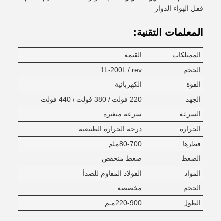
قفل الهواء الدوار
المعلمات التقنية:
الممتلكات
القيمة
الحجم
1L-200L / rev
القوة
الكهربائية
الجهد
220 فولت / 380 فولت / 440 فولت
السرعة
سرعة متغيرة
الحرارة
درجة الحرارة الطبيعية
قطرها
80-700ملم
الضغط
ضغط منخفض
المواد
الفولاذ المقاوم للصدأ
الحجم
مخصصة
الطول
220-900ملم