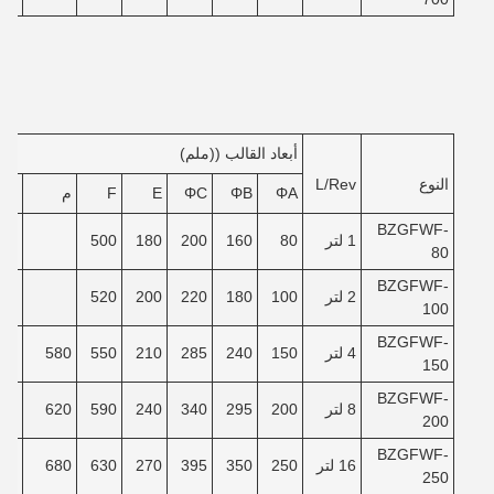
أبعاد القالب ((ملم)
النوع
L/Rev
ΦA
ΦB
ΦC
E
F
م
ن
BZGFWF-
1 لتر
80
160
200
180
500
80
BZGFWF-
2 لتر
100
180
220
200
520
100
BZGFWF-
4 لتر
150
240
285
210
550
580
40
150
BZGFWF-
8 لتر
200
295
340
240
590
620
90
200
BZGFWF-
16 لتر
250
350
395
270
630
680
40
250