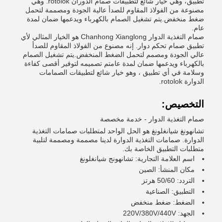
تطبيق، وهي خيار شائع لتطبيقات صمام الدوران rotolok. وهي
مصنوعة من الفولاذ المقاوم للصدأ عالية الجودة ومصممة لتحمل
ضغط منخفض.يتم تشغيل الصمام بالكهرباء ويدعمها ضمان لمدة
عام.
صمام التغذية الدوار Chanhong Xianglong هو الخيار المثالي لأي
تطبيق صمام تحكم دوار. إنه مصنوع من الفولاذ المقاوم للصدأ
عالي الجودة ومصمم لتحمل الضغط المنخفض.يتم تشغيل الصمام
بالكهرباء ويدعمها ضمان لمدة عامتم تصميمه لتوفير أقصى كفاءة
وسلامة في أي تطبيق ، وهو خيار شائع لتطبيقات الصمامات
الدوارة rotolok.
التخصيص:
صمام التغذية الدوار - خدمة مخصصة
تشانهونغ شيانغلونغ هو الحل الواحد لمتطلبات صمامات التغذية
الدوارة. صمامات التغذية الدوارة لدينا مصممة ومصممة لتلبية
متطلبات التطبيق الخاصة بك.
اسم العلامة التجارية: تشانهونج شيانغلونغ
مكان المنشأ: الصين
التردد: 50/60 هرتز
التطبيق: الصناعية
الضغط: ضغط منخفض
الجهد: 220V/380V/440V