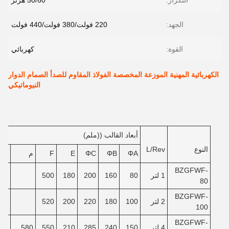
التكرار:
50/60 هرتز
الجهد:
220 فولت/380 فولت/440 فولت
القوة:
كهربائي
الكهربائية المهنية الموزعة المخصصة الفولاذ المقاوم للصدأ الصمام الدوار
النيوماتيكي
أبعاد القالب ((ملم)
النوع
L/Rev
ΦA
ΦB
ΦC
E
F
م
ن
BZGFWF-
1 لتر
80
160
200
180
500
80
BZGFWF-
2 لتر
100
180
220
200
520
100
BZGFWF-
4 لتر
150
240
285
210
550
580
40