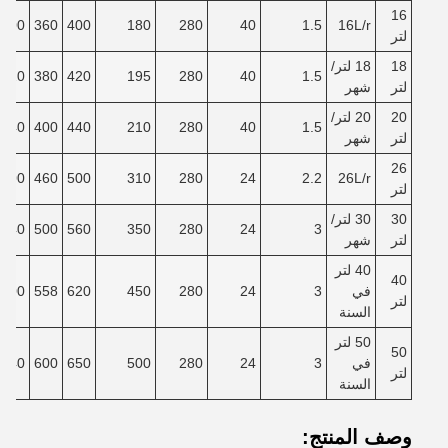
16
300
360
400
180
280
40
1.5
16L/r
لتر
18
18 لتر/
320
380
420
195
280
40
1.5
لتر
شهر
20
20 لتر/
340
400
440
210
280
40
1.5
لتر
شهر
26
400
460
500
310
280
24
2.2
26L/r
لتر
30
30 لتر/
440
500
560
350
280
24
3
لتر
شهر
40 لتر
40
في
3
24
280
450
620
558
500
لتر
السنة
50 لتر
50
في
3
24
280
500
650
600
540
لتر
السنة
وصف المنتج: