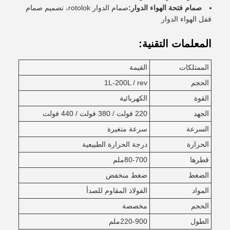
صمام فتحة الهواء الدوار:
صمام الدوار rotolok، تصميم صمام
قفل الهواء الدوار
المعلمات التقنية:
الممتلكات
القيمة
الحجم
1L-200L / rev
القوة
الكهربائية
الجهد
220 فولت / 380 فولت / 440 فولت
السرعة
سرعة متغيرة
الحرارة
درجة الحرارة الطبيعية
قطرها
80-700ملم
الضغط
ضغط منخفض
المواد
الفولاذ المقاوم للصدأ
الحجم
مخصصة
الطول
220-900ملم