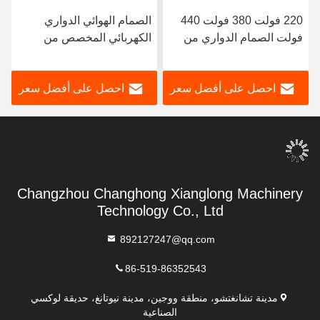
220 فولت 380 فولت 440
الصمام الهوائي الدواري
فولت الصمام الدواري من
الكهربائي المخصص من
الفولاذ المقاوم للصدأ الطاقة
الفولاذ المقاوم للصدأ
الكهربائية
احصل على أفضل سعر
احصل على أفضل سعر
Changzhou Changhong Xianglong Machinery
Technology Co., Ltd
892127247@qq.com
86-519-86352543
مدينة تشانغتشو، منطقة ووجين، مدينة نيوتانغ، حديقة لوكسي
الصناعية