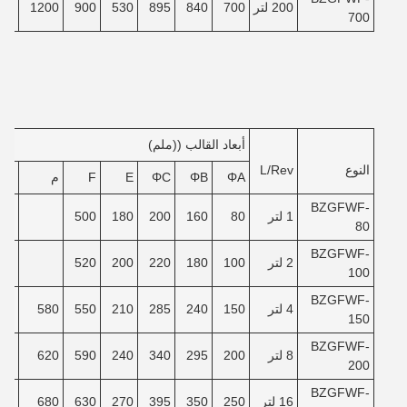
200 لتر
700
840
895
530
900
1200
80
700
أبعاد القالب ((ملم)
النوع
L/Rev
ΦA
ΦB
ΦC
E
F
م
ن
BZGFWF-
1 لتر
80
160
200
180
500
80
BZGFWF-
2 لتر
100
180
220
200
520
100
BZGFWF-
4 لتر
150
240
285
210
550
580
40
150
BZGFWF-
8 لتر
200
295
340
240
590
620
90
200
BZGFWF-
16 لتر
250
350
395
270
630
680
40