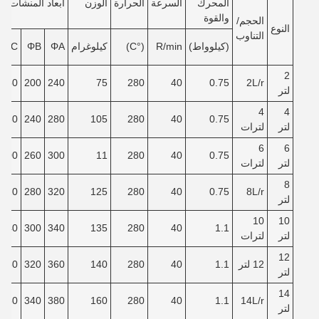
المحرك
السرعة
الحرارة
الوزن
أبعاد المنشآت
والقوة
الحجم/
النوع
التناوب
(كيلوواط)
R/min
(°C)
كيلوغرام
ΦA
ΦB
ΦC
2
150
200
240
75
280
40
0.75
2L/r
لتر
4
4
180
240
280
105
280
40
0.75
لتر
لترات
6
6
200
260
300
11
280
40
0.75
لتر
لترات
8
220
280
320
125
280
40
0.75
8L/r
لتر
10
10
240
300
340
135
280
40
1.1
لتر
لترات
12
12 لتر
1.1
40
280
140
360
320
260
لتر
14
280
340
380
160
280
40
1.1
14L/r
لتر