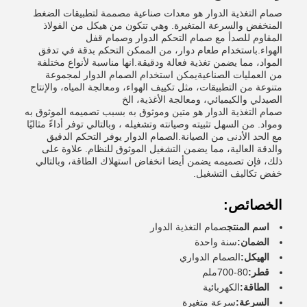
صمام التغذية الدوار هو معدات صناعية مصممة لتطبيقات الضغط
المنخفض والسرعة المتغيرة. وهي تتكون من هيكل من الفولاذ
المقاوم للصدأ مع صمام التحكم الدوار وصمام قفل
الهواء.باستخدام طعام دوار، من الممكن التحكم بدقة في تدفق
المواد، مما يضمن تغذية فعالة ودقيقة.انها مناسبة لأنواع مختلفة
من العمليات الصناعيةيمكن استخدام الصمام الدوار لمجموعة
متنوعة من التطبيقات، مثل تكييف الهواء، ومعالجة المياه، والإنتاج
الصيدلي والكيميائي، ومعالجة الأغذية، الخ
صمام التغذية الدوار هو متين وموثوق به بسبب تصميمه الموثوق به
ومواد. من السهل تثبيته وصيانته وتشغيله ، وبالتالي توفر أداءً مثاليًا
مع الحد الأدنى من الصيانة.الصمام الدوار يوفر التحكم الدقيق
والدقة العالية، مما يضمن التشغيل الموثوق للنظام. علاوة على
ذلك، فإن تصميمه يضمن أيضا انخفاض استهلاك الطاقة، وبالتالي
خفض تكاليف التشغيل.
الخصائص:
اسم المنتج
صمام التغذية الدوار
الضمان:
سنة واحدة
الهيكل:
الصمام الدواري
قطر:
80-700ملم
الطاقة:
الكهربائية
السرعة:
سرعة متغيرة