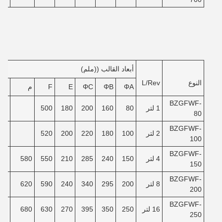
أبعاد القالب ((ملم)
النوع
L/Rev
ΦA
ΦB
ΦC
E
F
م
ن
BZGFWF-
1 لتر
80
160
200
180
500
80
BZGFWF-
2 لتر
100
180
220
200
520
100
BZGFWF-
4 لتر
150
240
285
210
550
580
40
150
BZGFWF-
8 لتر
200
295
340
240
590
620
90
200
BZGFWF-
16 لتر
250
350
395
270
630
680
40
250