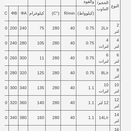
والقوة
الحجم/
النوع
التناوب
(كيلوواط)
R/min
(°C)
كيلوغرام
ΦA
ΦB
ΦC
2
150
200
240
75
280
40
0.75
2L/r
لتر
4
4
180
240
280
105
280
40
0.75
لتر
لترات
6
6
200
260
300
11
280
40
0.75
لتر
لترات
8
220
280
320
125
280
40
0.75
8L/r
لتر
10
10
240
300
340
135
280
40
1.1
لتر
لترات
12
12 لتر
1.1
40
280
140
360
320
260
لتر
14
280
340
380
160
280
40
1.1
14L/r
لتر
16