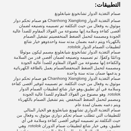
التطبيقات:
صمام التغذية الدوار تشانخونغ شيانغلونغ
صمام التغذية الدوار Chanhong Xianglong هو صمام تحكم دوار
موثوق به وفعال من حيث التكلفة تم تصميمه وتصنيعه لضمان
أقصى كفاءة وسلامة.إنها مصنوعة من الفولاذ المقاوم للصدأ عالية
الجودة ومصممة لتحمل الضغط المنخفضيتم تشغيل الصمام
بالكهرباء ويتم دعمه بضمان مدته سنة واحدةوهو خيار شائع
لتطبيقات الصمام الدوار rotolok.
صمام التغذية الدوار تشانخونغ شيانغلونغ مصمم ليكون موثوقًا
ودائمًا وكفؤًا. تم تصميمه وتصنيعه لضمان أقصى قدر من السلامة
والكفاءة.إنها مصنوعة من الفولاذ المقاوم للصدأ عالية الجودة
ومصممة لتحمل الضغط المنخفضالصمام يعمل بالطاقة الكهربائية
و يدعمها ضمان مدته سنة واحدة
صمام التغذية الدوار Chanhong Xianglong هو صمام تحكم دوار
موثوق به وفعال من حيث التكلفة. تم تصميمه لتوفير أقصى كفاءة
وسلامة في أي تطبيق،وهو خيار شائع لتطبيقات الصمام الدوار
rotolok. وهو مصنوع من الفولاذ المقاوم للصدأ عالية الجودة
ومصمم لتحمل الضغط المنخفض. يتم تشغيل الصمام بالكهرباء
ويتم دعمه بضمان لمدة عام.
صمام التغذية الدواري تشانهونغ شيانغلونغ هو الخيار المثالي
للتطبيقات التي تتطلب صمام تحكم دواري موثوق به وفعال من
حيث التكلفة.تم تصميمه لتوفير أقصى كفاءة وسلامة في أي
تطبيق، وهي خيار شائع لتطبيقات صمام الدوران rotolok. وهي