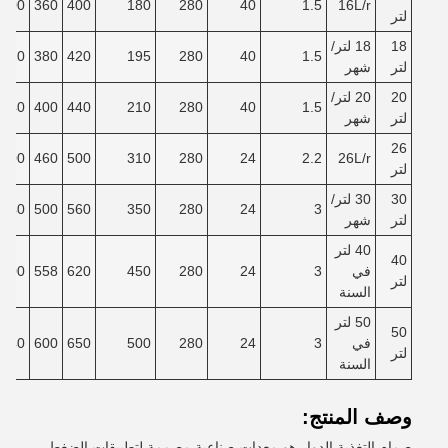
300
360
400
180
280
40
1.5
16L/r
لتر
18
18 لتر/
320
380
420
195
280
40
1.5
لتر
شهر
20
20 لتر/
340
400
440
210
280
40
1.5
لتر
شهر
26
400
460
500
310
280
24
2.2
26L/r
لتر
30
30 لتر/
440
500
560
350
280
24
3
لتر
شهر
40 لتر
40
في
3
24
280
450
620
558
500
لتر
السنة
50 لتر
50
في
3
24
280
500
650
600
540
لتر
السنة
وصف المنتج:
صمام التغذية الدوار هو معدات صناعية مصممة لتطبيقات الضغط