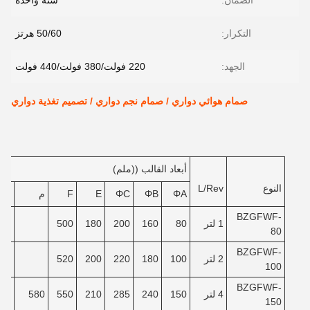
الضمان:
سنة واحدة
التكرار:
50/60 هرتز
الجهد:
220 فولت/380 فولت/440 فولت
صمام هوائي دواري / صمام نجم دواري / تصميم تغذية دواري
أبعاد القالب ((ملم)
النوع
L/Rev
ΦA
ΦB
ΦC
E
F
م
ن
BZGFWF-
1 لتر
80
160
200
180
500
80
BZGFWF-
2 لتر
100
180
220
200
520
100
BZGFWF-
4 لتر
150
240
285
210
550
580
40
150