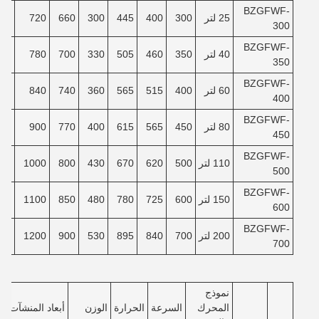
BZGFWF-
25 لتر
300
400
445
300
660
720
80
300
BZGFWF-
40 لتر
350
460
505
330
700
780
30
350
BZGFWF-
60 لتر
400
515
565
360
740
840
80
400
BZGFWF-
80 لتر
450
565
615
400
770
900
30
450
BZGFWF-
110 لتر
500
620
670
430
800
1000
00
500
BZGFWF-
150 لتر
600
725
780
480
850
1100
80
600
BZGFWF-
200 لتر
700
840
895
530
900
1200
80
700
نموذج
المحرك
السرعة
الحرارة
الوزن
أبعاد المنشآت