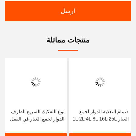
ارسل
منتجات مماثلة
صمام التغذية الدوار لجمع
نوع التفكيك السريع الطرف
الغبار 1L 2L 4L 8L 16L 25L
الدوار لجمع الغبار في القفل
40L
الهوائي الفولاذ الكربوني