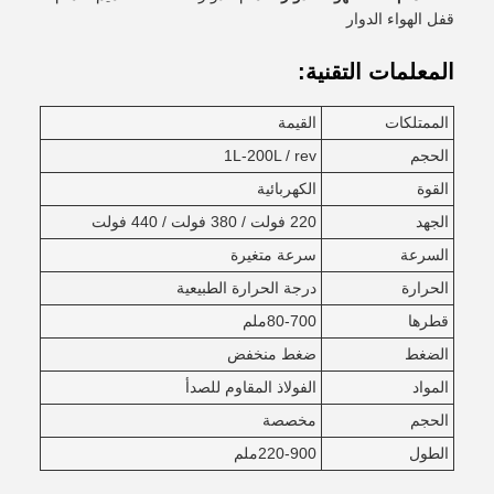
قفل الهواء الدوار
المعلمات التقنية:
الممتلكات
القيمة
الحجم
1L-200L / rev
القوة
الكهربائية
الجهد
220 فولت / 380 فولت / 440 فولت
السرعة
سرعة متغيرة
الحرارة
درجة الحرارة الطبيعية
قطرها
80-700ملم
الضغط
ضغط منخفض
المواد
الفولاذ المقاوم للصدأ
الحجم
مخصصة
الطول
220-900ملم