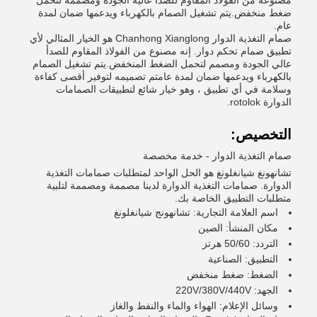
مصنوعة من الفولاذ المقاوم للصدأ عالية الجودة ومصممة لتحمل
ضغط منخفض.يتم تشغيل الصمام بالكهرباء ويدعمها ضمان لمدة
عام.
صمام التغذية الدوار Chanhong Xianglong هو الخيار المثالي لأي
تطبيق صمام تحكم دوار. إنه مصنوع من الفولاذ المقاوم للصدأ
عالي الجودة ومصمم لتحمل الضغط المنخفض.يتم تشغيل الصمام
بالكهرباء ويدعمها ضمان لمدة عامتم تصميمه لتوفير أقصى كفاءة
وسلامة في أي تطبيق ، وهو خيار شائع لتطبيقات الصمامات
الدوارة rotolok.
التخصيص:
صمام التغذية الدوار - خدمة مخصصة
تشانهونغ شيانغلونغ هو الحل الواحد لمتطلبات صمامات التغذية
الدوارة. صمامات التغذية الدوارة لدينا مصممة ومصممة لتلبية
متطلبات التطبيق الخاصة بك.
اسم العلامة التجارية: تشانهونج شيانغلونغ
مكان المنشأ: الصين
التردد: 50/60 هرتز
التطبيق: الصناعية
الضغط: ضغط منخفض
الجهد: 220V/380V/440V
وسائل الإعلام: الهواء والماء والنفط والغاز