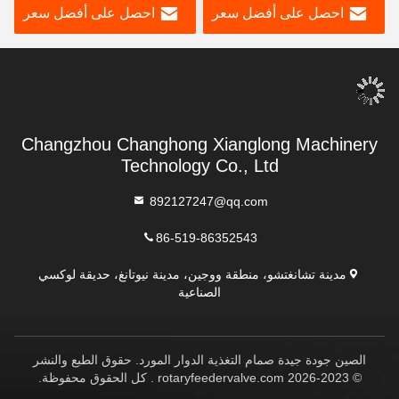
احصل على أفضل سعر
احصل على أفضل سعر
Changzhou Changhong Xianglong Machinery
Technology Co., Ltd
892127247@qq.com
86-519-86352543
مدينة تشانغتشو، منطقة ووجين، مدينة نيوتانغ، حديقة لوكسي
الصناعية
الصين جودة جيدة صمام التغذية الدوار المورد. حقوق الطبع والنشر
© 2023-2026 rotaryfeedervalve.com . كل الحقوق محفوظة.