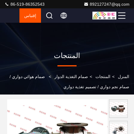
86-519-86352543
892127247@qq.com
إقتباس
المنتجات
المنزل
>
المنتجات
>
صمام التغذية الدوار
>
صمام هوائي دواري /
صمام نجم دواري / تصميم تغذية دواري