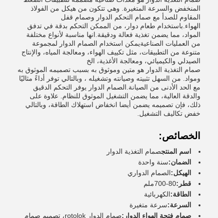
المنخفض والسرعة المتغيرة. وهي تتكون من هيكل من الفولاذ
المقاوم للصدأ مع صمام التحكم الدوار وصمام قفل
الهواء.باستخدام طعام دوار، من الممكن التحكم بدقة في تدفق
المواد، مما يضمن تغذية فعالة ودقيقة.انها مناسبة لأنواع مختلفة
من العمليات الصناعيةيمكن استخدام الصمام الدوار لمجموعة
متنوعة من التطبيقات، مثل تكييف الهواء، ومعالجة المياه، والإنتاج
الصيدلي والكيميائي، ومعالجة الأغذية، الخ
صمام التغذية الدوار هو متين وموثوق به بسبب تصميمه الموثوق به
ومواد. من السهل تثبيته وصيانته وتشغيله ، وبالتالي توفر أداءً مثاليًا
مع الحد الأدنى من الصيانة.الصمام الدوار يوفر التحكم الدقيق
والدقة العالية، مما يضمن التشغيل الموثوق للنظام. علاوة على
ذلك، فإن تصميمه يضمن أيضا انخفاض استهلاك الطاقة، وبالتالي
خفض تكاليف التشغيل.
الخصائص:
اسم المنتج
صمام التغذية الدوار
الضمان:
سنة واحدة
الهيكل:
الصمام الدواري
قطر:
80-700ملم
الطاقة:
الكهربائية
السرعة:
سرعة متغيرة
صمام فتحة الهواء الدوار:
صمام الدوار rotolok، تصميم صمام